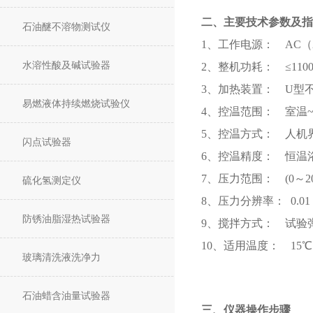
二、主要技术参数及指
石油醚不溶物测试仪
1、工作电源： AC（22
水溶性酸及碱试验器
2、整机功耗： ≤110
3、加热装置： U型
易燃液体持续燃烧试验仪
4、控温范围： 室温~9
5、控温方式： 人机界
闪点试验器
6、控温精度： 恒温浴
7、压力范围： (0～200
硫化氢测定仪
8、压力分辨率： 0.01 
防锈油脂湿热试验器
9、搅拌方式： 试验
10、适用温度： 15℃
玻璃清洗液洗净力
石油蜡含油量试验器
三、仪器操作步骤