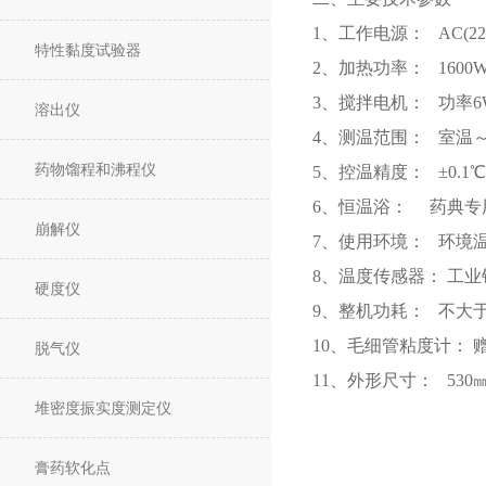
1、工作电源： AC(220
特性黏度试验器
2、加热功率： 1600
3、搅拌电机： 功率6W；
溶出仪
4、测温范围： 室温～
药物馏程和沸程仪
5、控温精度： ±0.1
6、恒温浴： 药典专用
崩解仪
7、使用环境： 环境温
8、温度传感器： 工业
硬度仪
9、整机功耗： 不大于
10、毛细管粘度计： 赠
脱气仪
11、外形尺寸： 530
堆密度振实度测定仪
膏药软化点