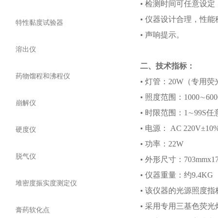
• 检测时间可任意设
• 仪器设计合理，性
特性黏度试验器
• 声响提示。
溶出仪
二、技术指标：
药物馏程和沸程仪
• 灯管：20W（专用
• 照度范围：1000∼6000
崩解仪
• 时限范围：1∼99S
• 电源： AC 220V±10
硬度仪
• 功率：22W
脱气仪
• 外形尺寸：703mmx17
• 仪器重量：约9.4KG
堆密度振实度测定仪
• 该仪器的光源照度
• 采用专用三基色荧
膏药软化点