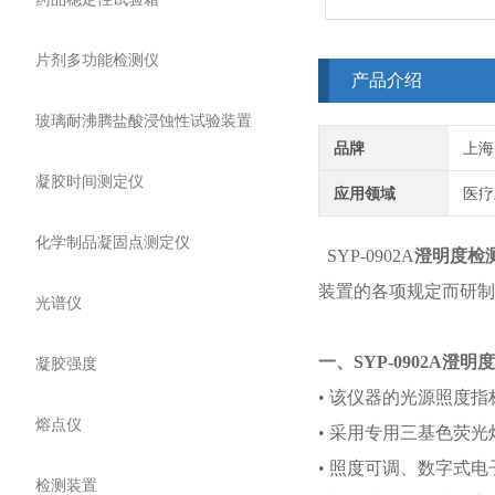
片剂多功能检测仪
产品介绍
玻璃耐沸腾盐酸浸蚀性试验装置
品牌
上海
凝胶时间测定仪
应用领域
医疗
化学制品凝固点测定仪
SYP-0902A
澄明度检
装置的各项规定而研制
光谱仪
一、SYP-0902A澄
凝胶强度
• 该仪器的光源照度
熔点仪
• 采用专用三基色荧
• 照度可调、数字式
检测装置