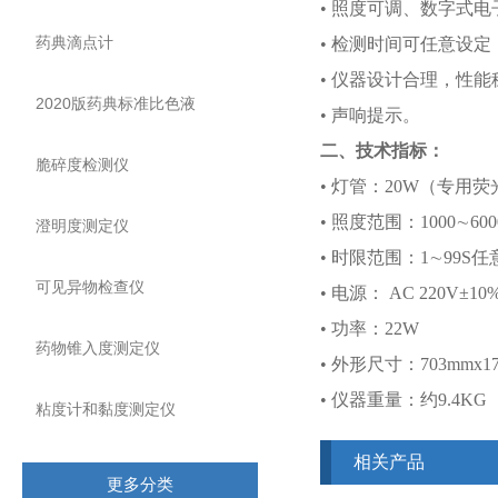
• 照度可调、数字式
药典滴点计
• 检测时间可任意设
• 仪器设计合理，性
2020版药典标准比色液
• 声响提示。
二、技术指标：
脆碎度检测仪
• 灯管：20W（专用
• 照度范围：1000∼6000
澄明度测定仪
• 时限范围：1∼99S
可见异物检查仪
• 电源： AC 220V±10
• 功率：22W
药物锥入度测定仪
• 外形尺寸：703mmx17
• 仪器重量：约9.4KG
粘度计和黏度测定仪
相关产品
更多分类