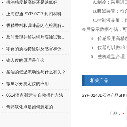
机油粘度越高好还是越低好
A.制冷：采用
B.吸滤装置：
上海密通 SYP-0717 封闭材料针入度测定仪（手动型）操作流程
C.控制液晶屏
香精香料和调味品闪点检测解决方案
束后显示数据存储，可
及时发现并解决铜片腐蚀试验器的故障可有效延长其使用寿命
4、传感采用高精
5、仪器可以做2
零食的质地特征以及感官和仪器分析之间的相关性
6、整机造型合理
锥入度的原理是什么
柴油的低温流动性与什么有关？
相关产品
微量水分测定仪的应用
0614滴点测定法 自动操作方法
膏药软化点是如何测定的
产品：