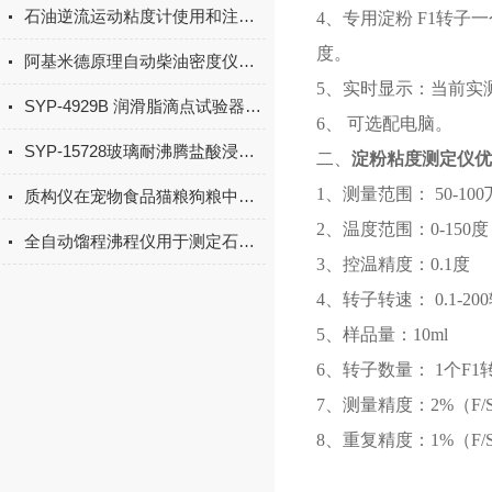
石油逆流运动粘度计使用和注意事项
4、专用淀粉 F1转子
度。
阿基米德原理自动柴油密度仪操作步骤
5、实时显示：当前实测温度、
SYP-4929B 润滑脂滴点试验器操作使用与注意事项
6、 可选配电脑。
SYP-15728玻璃耐沸腾盐酸浸蚀测试原理与操作全解析
二、
淀粉粘度测定仪优
1、测量范围： 50-100万
质构仪在宠物食品猫粮狗粮中的研究和应用
2、温度范围：0-150度
全自动馏程沸程仪用于测定石油馏程和沸点等参数
3、控温精度：0.1度
4、转子转速： 0.1-20
5、样品量：10ml
6、转子数量： 1个F1
7、测量精度：2%（F/S
8、重复精度：1%（F/