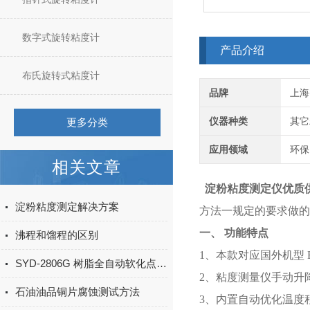
数字式旋转粘度计
产品介绍
布氏旋转式粘度计
品牌
上海
仪器种类
其它
更多分类
应用领域
环保
相关文章
淀粉粘度测定仪优质
淀粉粘度测定解决方案
方法一规定的要求做的
一、 功能特点
沸程和馏程的区别
1、本款对应国外机型 B
SYD-2806G 树脂全自动软化点试验器技术特点
2、粘度测量仪手动升降
石油油品铜片腐蚀测试方法
3、内置自动优化温度程