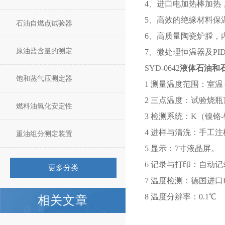
4、进口电加热棒加热
5、高效的绝缘材料保
石油自燃点试验器
6、高质量陶瓷炉膛，
原油盐含量的测定
7、微处理恒温器及PID
SYD-0642
液体石油和
饱和蒸气压测定器
1 测量温度范围：室温～
2 三点温度：试验烧
燃料油氧化安定性
3 检测系统：K（镍铬
4 进样与清洗：手工注
重油组分测定装置
5 显示：7寸液晶屏。
6 记录与打印：自动
更多分类
7 温度检测：德国进
8 温度分辨率：0.1℃
相关文章