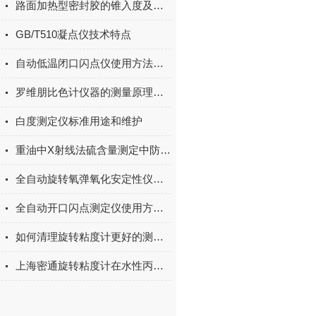
路面加热型密封胶的锥入度及弹性恢复率测定的技术参数
GB/T510凝点仪技术特点
自动低温闭口闪点仪使用方法及操作步骤
罗维朋比色计仪器的测量原理及结构
白度测定仪标准用途和维护
重油中X射线法硫含量测定中防漏油部件的制备
全自动旋转氧弹氧化安定性仪润滑油参数资料
全自动开口闪点测定仪使用方法及操作步骤
如何清理旋转粘度计更好的测量操作
上海密通旋转粘度计在水性丙烯酸酯树脂的应用